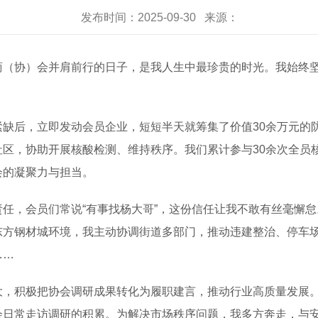
发布时间：2025-09-30 来源：
协）会并肩前行的日子，是我人生中最珍贵的时光。我始终坚
后，立即发动会员企业，短短半天就筹集了价值30余万元的
区，协助开展核酸检测、维持秩序。我们累计参与30余次全员核
会的凝聚力与担当。
，会员们常说“有事找杨大哥”，这份信任让我不敢有丝毫懈怠。
东方钢材城环境，我主动协调街道多部门，推动违建整治、停车
……
积极把协会调研成果转化为履职建言，推动行业高质量发展。
会日常走访调研的积累。为解决市场秩序问题，我多方奔走，与