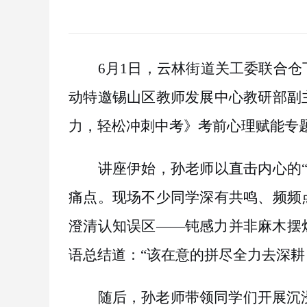
6
月
1
日
，云林街道关工委联合仓
动特邀锡山区教师发展中心教研部副
力，轻松冲刺中考》考前心理赋能专
讲座伊始，孙老师以直击内心的
痛点。现场不少同学深有共鸣、频频
澄清认知误区——钝感力并非麻木摆
语总结道：“该在意的拼尽全力去深耕
随后，孙老师带领同学们开展沉